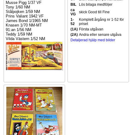
Musse Pigg 1/37 VF
BIL
Lös bilaga medföljer
Tony 1/60 NM
ca
Stålpojken 1/59 NM
skick Good till Fine
VG
Prins Valiant 1942 VF
1-
Komplett årgång nr 1-52 för
James Bond 1/1965 NM
52
priset
Knasen 1/70 NM-MT
(1A)
Första utgåvan
91:an 1/56 NM
Teddy 1/59 NM
(2A)
Andra eller senare utgåva
Vilda Västern 1/52 NM
Detaljerad hjälp med bilder