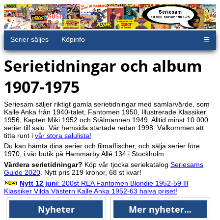
Serier säljes
Köpinfo
☰
Serietidningar och album
1907-1975
Seriesam säljer riktigt gamla serietidningar med samlarvärde, som
Kalle Anka från 1940-talet, Fantomen 1950, Illustrerade Klassiker
1956, Kapten Miki 1952 och Stålmannen 1949. Alltid minst 10.000
serier till salu. Vår hemsida startade redan 1998. Välkommen att
titta runt i
vår stora salulista!
Du kan hämta dina serier och filmaffischer, och sälja serier före
1970, i vår butik på Hammarby Allé 134 i Stockholm.
Värdera serietidningar?
Köp vår tjocka seriekatalog
Seriesams
Guide 2020
. Nytt pris 219 kronor, 68 st kvar!
Nytt 12 juni
: 200st REA Fantomen Blondie 1952-59 Ill
Klassiker Vilda Västern Kalle Anka 1952-63 halva priset!
Nyheter
Mer nyheter...