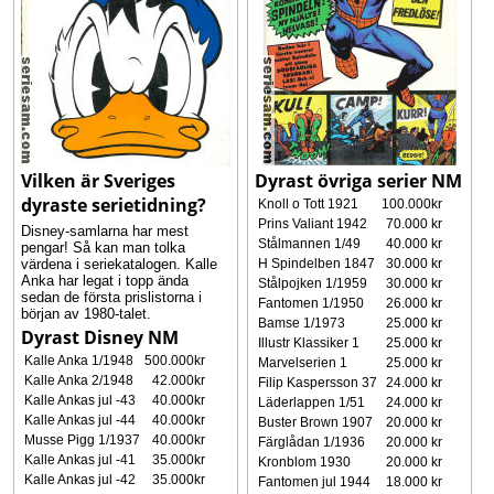
Vilken är Sveriges
Dyrast övriga serier NM
dyraste serietidning?
Knoll o Tott 1921
100.000kr
Prins Valiant 1942
70.000 kr
Disney-samlarna har mest
Stålmannen 1/49
40.000 kr
pengar! Så kan man tolka
H Spindelben 1847
30.000 kr
värdena i seriekatalogen. Kalle
Anka har legat i topp ända
Stålpojken 1/1959
30.000 kr
sedan de första prislistorna i
Fantomen 1/1950
26.000 kr
början av 1980-talet.
Bamse 1/1973
25.000 kr
Dyrast Disney NM
Illustr Klassiker 1
25.000 kr
Kalle Anka 1/1948
500.000kr
Marvelserien 1
25.000 kr
Kalle Anka 2/1948
42.000kr
Filip Kaspersson 37
24.000 kr
Kalle Ankas jul -43
40.000kr
Läderlappen 1/51
24.000 kr
Kalle Ankas jul -44
40.000kr
Buster Brown 1907
20.000 kr
Musse Pigg 1/1937
40.000kr
Färglådan 1/1936
20.000 kr
Kalle Ankas jul -41
35.000kr
Kronblom 1930
20.000 kr
Kalle Ankas jul -42
35.000kr
Fantomen jul 1944
18.000 kr