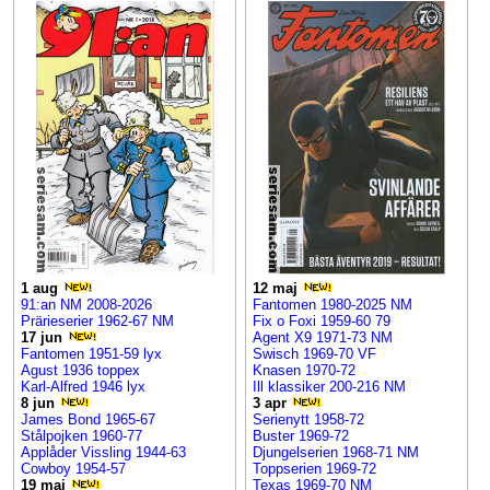
1 aug
12 maj
91:an NM 2008-2026
Fantomen 1980-2025 NM
Prärieserier 1962-67 NM
Fix o Foxi 1959-60 79
17 jun
Agent X9 1971-73 NM
Fantomen 1951-59 lyx
Swisch 1969-70 VF
Agust 1936 toppex
Knasen 1970-72
Karl-Alfred 1946 lyx
Ill klassiker 200-216 NM
8 jun
3 apr
James Bond 1965-67
Serienytt 1958-72
Stålpojken 1960-77
Buster 1969-72
Applåder Vissling 1944-63
Djungelserien 1968-71 NM
Cowboy 1954-57
Toppserien 1969-72
19 maj
Texas 1969-70 NM