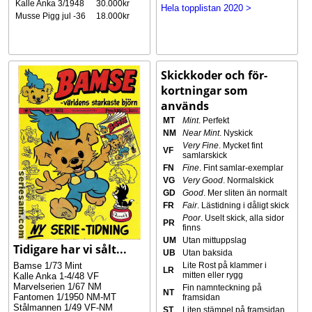
Kalle Anka 3/1948
30.000kr
Hela topplistan 2020 >
Musse Pigg jul -36
18.000kr
Skickkoder och för-
kortningar som
används
MT
Mint
. Perfekt
NM
Near Mint
. Nyskick
Very Fine
. Mycket fint
VF
samlarskick
FN
Fine
. Fint samlar-exemplar
VG
Very Good
. Normalskick
GD
Good
. Mer sliten än normalt
FR
Fair
. Lästidning i dåligt skick
Poor
. Uselt skick, alla sidor
PR
finns
UM
Utan mittuppslag
Tidigare har vi sålt...
UB
Utan baksida
Lite Rost på klammer i
Bamse 1/73 Mint
LR
mitten eller rygg
Kalle Anka 1-4/48 VF
Marvelserien 1/67 NM
Fin namnteckning på
NT
Fantomen 1/1950 NM-MT
framsidan
Stålmannen 1/49 VF-NM
ST
Liten stämpel på framsidan