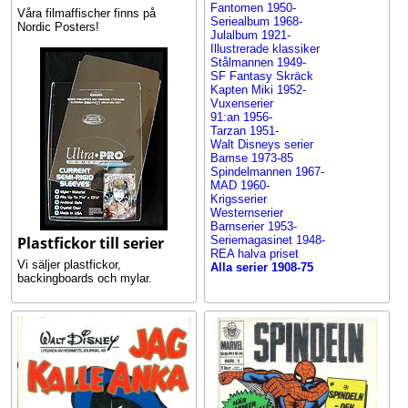
Fantomen 1950-
Våra filmaffischer finns på
Seriealbum 1968-
Nordic Posters!
Julalbum 1921-
Illustrerade klassiker
Stålmannen 1949-
SF Fantasy Skräck
Kapten Miki 1952-
Vuxenserier
91:an 1956-
Tarzan 1951-
Walt Disneys serier
Bamse 1973-85
Spindelmannen 1967-
MAD 1960-
Krigsserier
Westernserier
Barnserier 1953-
Plastfickor till serier
Seriemagasinet 1948-
REA halva priset
Vi säljer plastfickor,
Alla serier 1908-75
backingboards och mylar.