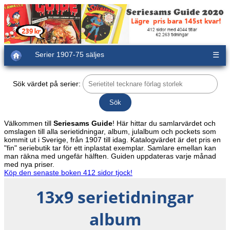
Serier 1907-75 säljes
☰
Sök värdet på serier:
Välkommen till
Seriesams Guide
! Här hittar du samlarvärdet och
omslagen till alla serietidningar, album, julalbum och pockets som
kommit ut i Sverige, från 1907 till idag. Katalogvärdet är det pris en
"fin" seriebutik tar för ett inplastat exemplar. Samlare emellan kan
man räkna med ungefär hälften. Guiden uppdateras varje månad
med nya priser.
Köp den senaste boken 412 sidor tjock!
13x9 serietidningar
album