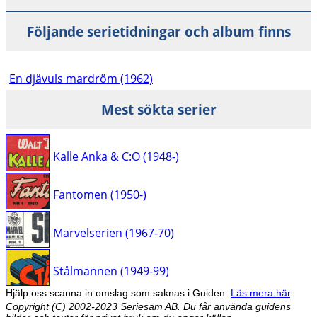
Följande serietidningar och album finns
En djävuls mardröm (1962)
Mest sökta serier
Kalle Anka & C:O (1948-)
Fantomen (1950-)
Marvelserien (1967-70)
Stålmannen (1949-99)
Hjälp oss scanna in omslag som saknas i Guiden.
Läs mera här
.
Copyright (C) 2002-2023 Seriesam AB. Du får använda guidens