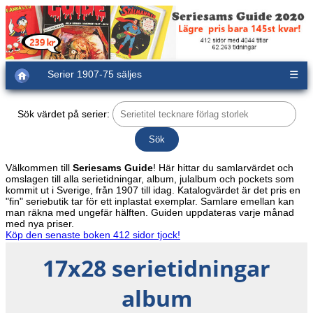
Serier 1907-75 säljes
☰
Sök värdet på serier:
Välkommen till
Seriesams Guide
! Här hittar du samlarvärdet och
omslagen till alla serietidningar, album, julalbum och pockets som
kommit ut i Sverige, från 1907 till idag. Katalogvärdet är det pris en
"fin" seriebutik tar för ett inplastat exemplar. Samlare emellan kan
man räkna med ungefär hälften. Guiden uppdateras varje månad
med nya priser.
Köp den senaste boken 412 sidor tjock!
17x28 serietidningar
album