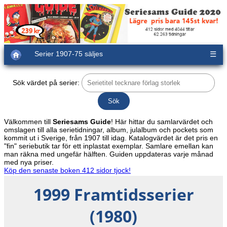
Serier 1907-75 säljes
☰
Sök värdet på serier:
Välkommen till
Seriesams Guide
! Här hittar du samlarvärdet och
omslagen till alla serietidningar, album, julalbum och pockets som
kommit ut i Sverige, från 1907 till idag. Katalogvärdet är det pris en
"fin" seriebutik tar för ett inplastat exemplar. Samlare emellan kan
man räkna med ungefär hälften. Guiden uppdateras varje månad
med nya priser.
Köp den senaste boken 412 sidor tjock!
1999 Framtidsserier
(1980)