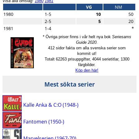
Visa alla omslag:
1980
1981
VG
NM
1980
1-5
10
50
2-5
5
20
1981
1-4
*
* Övriga priser finns i vår helt nya bok
Seriesams
Guide 2020.
412 sidor fakta om alla svenska serier som
kommit ut!
Totalt 62263 prisuppgifter, 4044 serietitlar, 1300
färgbilder.
Köp den här!
Mest sökta serier
Kalle Anka & C:O (1948-)
Fantomen (1950-)
Marvelserien (1967-70)