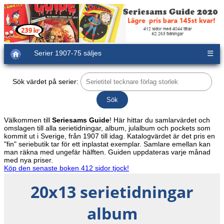
Serier 1907-75 säljes
☰
Sök värdet på serier:
Välkommen till
Seriesams Guide
! Här hittar du samlarvärdet och
omslagen till alla serietidningar, album, julalbum och pockets som
kommit ut i Sverige, från 1907 till idag. Katalogvärdet är det pris en
"fin" seriebutik tar för ett inplastat exemplar. Samlare emellan kan
man räkna med ungefär hälften. Guiden uppdateras varje månad
med nya priser.
Köp den senaste boken 412 sidor tjock!
20x13 serietidningar
album