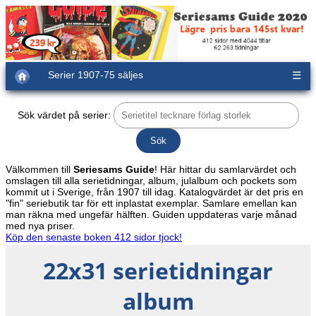
Serier 1907-75 säljes
☰
Sök värdet på serier:
Välkommen till
Seriesams Guide
! Här hittar du samlarvärdet och
omslagen till alla serietidningar, album, julalbum och pockets som
kommit ut i Sverige, från 1907 till idag. Katalogvärdet är det pris en
"fin" seriebutik tar för ett inplastat exemplar. Samlare emellan kan
man räkna med ungefär hälften. Guiden uppdateras varje månad
med nya priser.
Köp den senaste boken 412 sidor tjock!
22x31 serietidningar
album