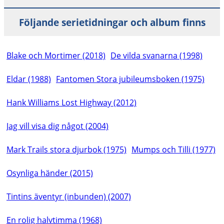
Följande serietidningar och album finns
Blake och Mortimer (2018)
De vilda svanarna (1998)
Eldar (1988)
Fantomen Stora jubileumsboken (1975)
Hank Williams Lost Highway (2012)
Jag vill visa dig något (2004)
Mark Trails stora djurbok (1975)
Mumps och Tilli (1977)
Osynliga händer (2015)
Tintins äventyr (inbunden) (2007)
En rolig halvtimma (1968)