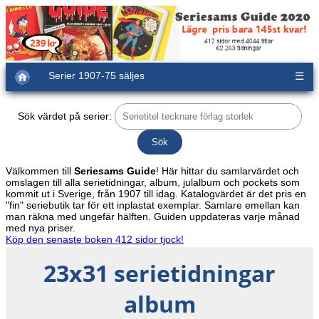
Serier 1907-75 säljes
☰
Sök värdet på serier:
Välkommen till
Seriesams Guide
! Här hittar du samlarvärdet och
omslagen till alla serietidningar, album, julalbum och pockets som
kommit ut i Sverige, från 1907 till idag. Katalogvärdet är det pris en
"fin" seriebutik tar för ett inplastat exemplar. Samlare emellan kan
man räkna med ungefär hälften. Guiden uppdateras varje månad
med nya priser.
Köp den senaste boken 412 sidor tjock!
23x31 serietidningar
album