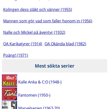
Kolingen dess släkt och vänner (1955)
Mannen som gör vad som faller honom in (1956)
Nalle och Mickel på äventyr (1932)
OA Karikatyrer (1914)
OA Okända blad (1982)
Poäng! (1971)
Mest sökta serier
Kalle Anka & C:O (1948-)
Fantomen (1950-)
Marvelserien (1967-70)