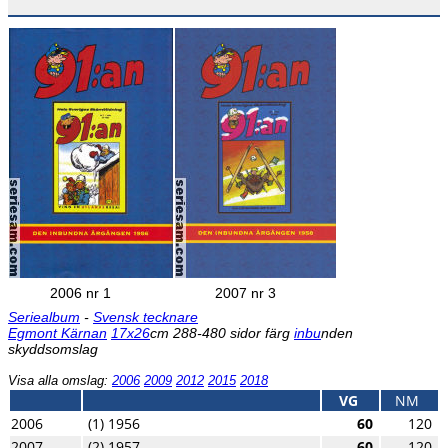
2006 nr 1
2007 nr 3
Seriealbum
-
Svensk tecknare
Egmont Kärnan
17x26
cm 288-480 sidor färg
inbu
nden
skyddsomslag
Visa alla omslag:
2006
2009
2012
2015
2018
VG
NM
2006
(1) 1956
60
120
2007
(2) 1957
60
120