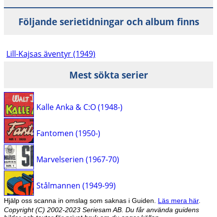
Följande serietidningar och album finns
Lill-Kajsas äventyr (1949)
Mest sökta serier
Kalle Anka & C:O (1948-)
Fantomen (1950-)
Marvelserien (1967-70)
Stålmannen (1949-99)
Hjälp oss scanna in omslag som saknas i Guiden.
Läs mera här
.
Copyright (C) 2002-2023 Seriesam AB. Du får använda guidens