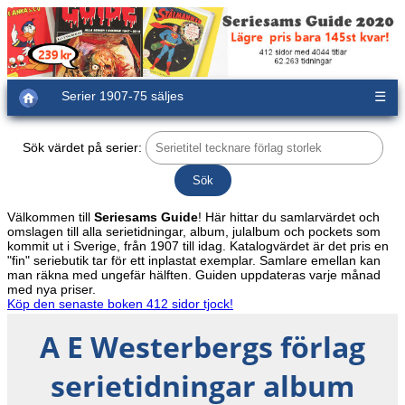
Serier 1907-75 säljes
☰
Sök värdet på serier:
Välkommen till
Seriesams Guide
! Här hittar du samlarvärdet och
omslagen till alla serietidningar, album, julalbum och pockets som
kommit ut i Sverige, från 1907 till idag. Katalogvärdet är det pris en
"fin" seriebutik tar för ett inplastat exemplar. Samlare emellan kan
man räkna med ungefär hälften. Guiden uppdateras varje månad
med nya priser.
Köp den senaste boken 412 sidor tjock!
A E Westerbergs förlag
serietidningar album