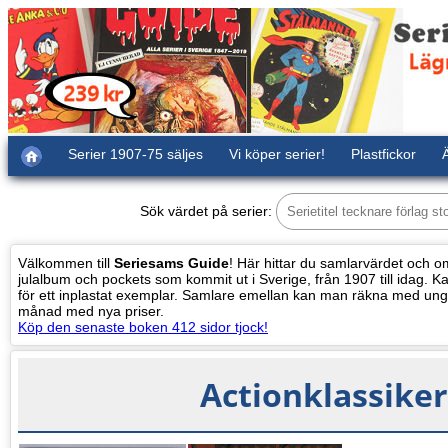
Serier 1907-75 säljes
Vi köper serier!
Plastfickor
Ä
Sök värdet på serier:
Välkommen till
Seriesams Guide
! Här hittar du samlarvärdet och oms
julalbum och pockets som kommit ut i Sverige, från 1907 till idag. Kat
för ett inplastat exemplar. Samlare emellan kan man räkna med ung
månad med nya priser.
Köp den senaste boken 412 sidor tjock!
Actionklassiker