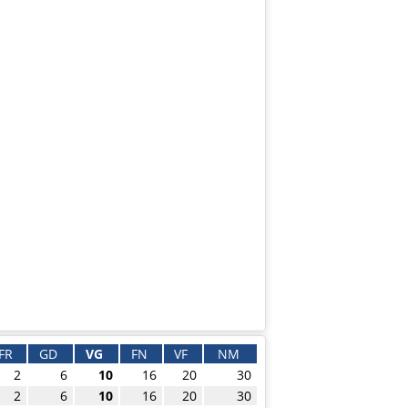
FR
GD
VG
FN
VF
NM
2
6
10
16
20
30
2
6
10
16
20
30