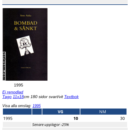
1995
Ej renodlad
Tago
11x18
cm 180 sidor svart/vit
Textbok
Visa alla omslag:
1995
VG
NM
1995
10
30
Senare upplagor -25%