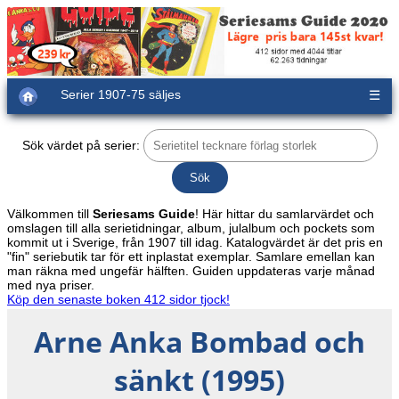
Serier 1907-75 säljes
☰
Sök värdet på serier:
Välkommen till
Seriesams Guide
! Här hittar du samlarvärdet och
omslagen till alla serietidningar, album, julalbum och pockets som
kommit ut i Sverige, från 1907 till idag. Katalogvärdet är det pris en
"fin" seriebutik tar för ett inplastat exemplar. Samlare emellan kan
man räkna med ungefär hälften. Guiden uppdateras varje månad
med nya priser.
Köp den senaste boken 412 sidor tjock!
Arne Anka Bombad och
sänkt (1995)