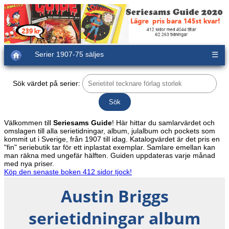
Serier 1907-75 säljes
☰
Sök värdet på serier:
Välkommen till
Seriesams Guide
! Här hittar du samlarvärdet och
omslagen till alla serietidningar, album, julalbum och pockets som
kommit ut i Sverige, från 1907 till idag. Katalogvärdet är det pris en
"fin" seriebutik tar för ett inplastat exemplar. Samlare emellan kan
man räkna med ungefär hälften. Guiden uppdateras varje månad
med nya priser.
Köp den senaste boken 412 sidor tjock!
Austin Briggs
serietidningar album