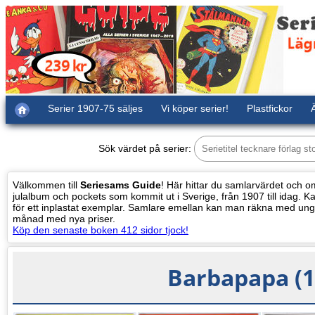
Serier 1907-75 säljes
Vi köper serier!
Plastfickor
Ä
Sök värdet på serier:
Välkommen till
Seriesams Guide
! Här hittar du samlarvärdet och oms
julalbum och pockets som kommit ut i Sverige, från 1907 till idag. Kat
för ett inplastat exemplar. Samlare emellan kan man räkna med ung
månad med nya priser.
Köp den senaste boken 412 sidor tjock!
Barbapapa (1