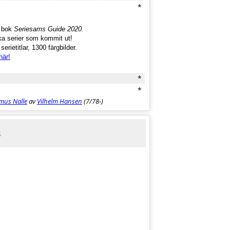
*
a bok
Seriesams Guide 2020.
ka serier som kommit ut!
erietitlar, 1300 färgbilder.
här!
*
*
mus Nalle
av
Vilhelm Hansen
(7/78-)
s