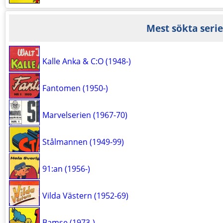
Mest sökta serie
Kalle Anka & C:O (1948-)
Fantomen (1950-)
Marvelserien (1967-70)
Stålmannen (1949-99)
91:an (1956-)
Vilda Västern (1952-69)
Bamse (1973-)