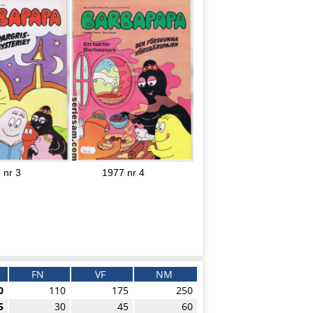
 nr 3
1977 nr 4
FN
VF
NM
0
110
175
250
5
30
45
60