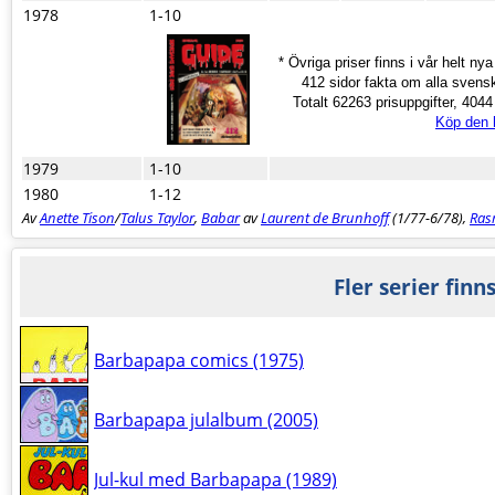
1978
1-10
* Övriga priser finns i vår helt ny
412 sidor fakta om alla svens
Totalt 62263 prisuppgifter, 4044 s
Köp den 
1979
1-10
1980
1-12
Av
Anette Tison
/
Talus Taylor
,
Babar
av
Laurent de Brunhoff
(1/77-6/78),
Ras
Fler serier finn
Barbapapa comics (1975)
Barbapapa julalbum (2005)
Jul-kul med Barbapapa (1989)