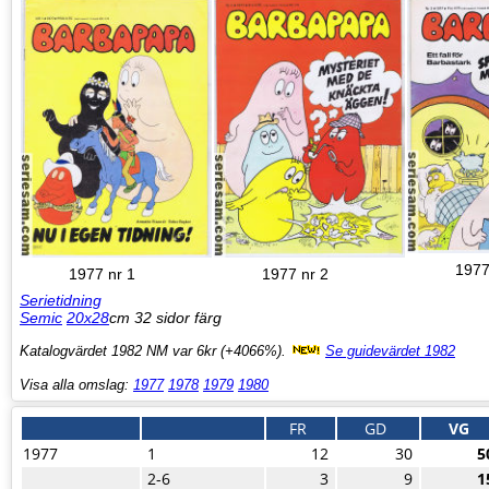
1977
1977 nr 1
1977 nr 2
Serietidning
Semic
20x28
cm 32 sidor färg
Katalogvärdet 1982 NM var 6kr (+4066%).
Se guidevärdet 1982
Visa alla omslag:
1977
1978
1979
1980
FR
GD
VG
1977
1
12
30
5
2-6
3
9
1