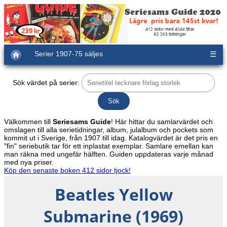
Serier 1907-75 säljes
☰
Sök värdet på serier:
Välkommen till
Seriesams Guide
! Här hittar du samlarvärdet och
omslagen till alla serietidningar, album, julalbum och pockets som
kommit ut i Sverige, från 1907 till idag. Katalogvärdet är det pris en
"fin" seriebutik tar för ett inplastat exemplar. Samlare emellan kan
man räkna med ungefär hälften. Guiden uppdateras varje månad
med nya priser.
Köp den senaste boken 412 sidor tjock!
Beatles Yellow
Submarine (1969)