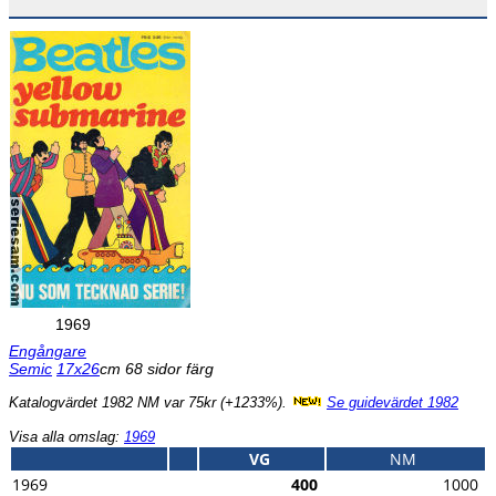
1969
Engångare
Semic
17x26
cm 68 sidor färg
Katalogvärdet 1982 NM var 75kr (+1233%).
Se guidevärdet 1982
Visa alla omslag:
1969
VG
NM
1969
400
1000