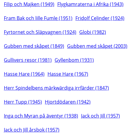
Filip och Majken (1949)
Flygkamraterna i Afrika (1943)
Fram Bak och lille Fumle (1951)
Fridolf Celinder (1924)
Fyrtornet och Släpvagnen (1924)
Globi (1982)
Gubben med skåpet (1849)
Gubben med skåpet (2003)
Gullivers resor (1981)
Gyllenbom (1931)
Hasse Hare (1964)
Hasse Hare (1967)
Herr Spindelbens märkwärdiga irrfärder (1847)
Herr Tupp (1945)
Hjortdödaren (1942)
Inga och Myran på äventyr (1938)
Jack och Jill (1957)
Jack och Jill årsbok (1957)