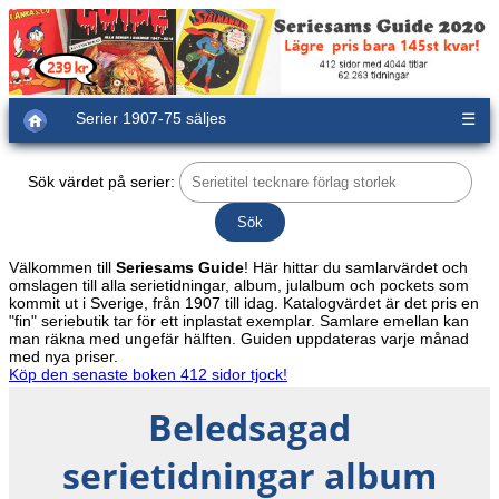
Serier 1907-75 säljes
☰
Sök värdet på serier:
Välkommen till
Seriesams Guide
! Här hittar du samlarvärdet och
omslagen till alla serietidningar, album, julalbum och pockets som
kommit ut i Sverige, från 1907 till idag. Katalogvärdet är det pris en
"fin" seriebutik tar för ett inplastat exemplar. Samlare emellan kan
man räkna med ungefär hälften. Guiden uppdateras varje månad
med nya priser.
Köp den senaste boken 412 sidor tjock!
Beledsagad
serietidningar album