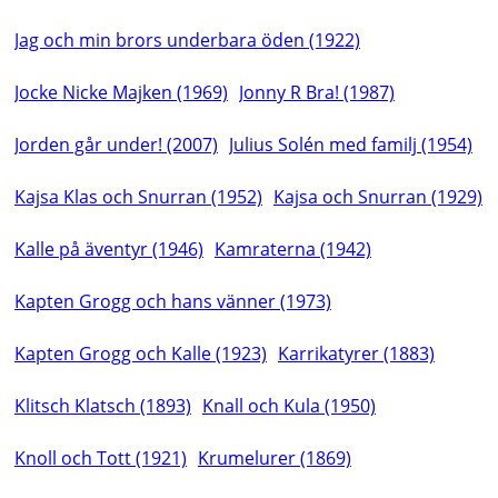
Jag och min brors underbara öden (1922)
Jocke Nicke Majken (1969)
Jonny R Bra! (1987)
Jorden går under! (2007)
Julius Solén med familj (1954)
Kajsa Klas och Snurran (1952)
Kajsa och Snurran (1929)
Kalle på äventyr (1946)
Kamraterna (1942)
Kapten Grogg och hans vänner (1973)
Kapten Grogg och Kalle (1923)
Karrikatyrer (1883)
Klitsch Klatsch (1893)
Knall och Kula (1950)
Knoll och Tott (1921)
Krumelurer (1869)