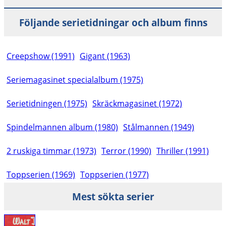
Följande serietidningar och album finns
Creepshow (1991)
Gigant (1963)
Seriemagasinet specialalbum (1975)
Serietidningen (1975)
Skräckmagasinet (1972)
Spindelmannen album (1980)
Stålmannen (1949)
2 ruskiga timmar (1973)
Terror (1990)
Thriller (1991)
Toppserien (1969)
Toppserien (1977)
Mest sökta serier