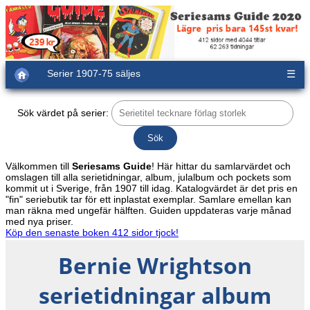
Serier 1907-75 säljes
☰
Sök värdet på serier:
Välkommen till
Seriesams Guide
! Här hittar du samlarvärdet och
omslagen till alla serietidningar, album, julalbum och pockets som
kommit ut i Sverige, från 1907 till idag. Katalogvärdet är det pris en
"fin" seriebutik tar för ett inplastat exemplar. Samlare emellan kan
man räkna med ungefär hälften. Guiden uppdateras varje månad
med nya priser.
Köp den senaste boken 412 sidor tjock!
Bernie Wrightson
serietidningar album