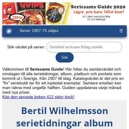
Serier 1907-75 säljes
☰
Sök värdet på serier:
Välkommen till
Seriesams Guide
! Här hittar du samlarvärdet och
omslagen till alla serietidningar, album, julalbum och pockets som
kommit ut i Sverige, från 1907 till idag. Katalogvärdet är det pris en
"fin" seriebutik tar för ett inplastat exemplar. Samlare emellan kan
man räkna med ungefär hälften. Guiden uppdateras varje månad
med nya priser.
Köp den senaste boken 412 sidor tjock!
Bertil Wilhelmsson
serietidningar album