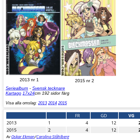
2013 nr 1
2015 nr 2
Seriealbum
-
Svensk tecknare
Kartago
17x24
cm 192 sidor färg
Visa alla omslag:
2013
2014
2015
FR
GD
VG
2013
1
4
12
2015
2
4
12
Av
Oskar Ekman
/
Carolina Ståhlberg