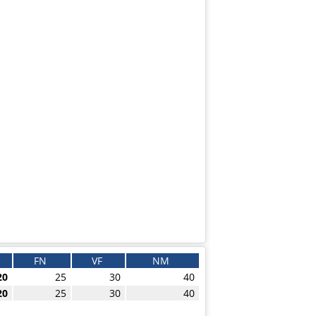
FN
VF
NM
20
25
30
40
20
25
30
40