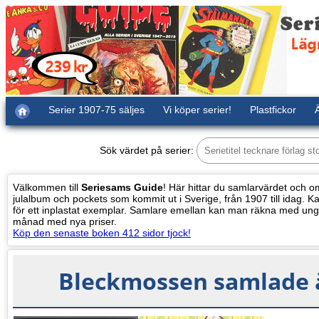
Serier 1907-75 säljes
Vi köper serier!
Plastfickor
Ä
Sök värdet på serier:
Välkommen till
Seriesams Guide
! Här hittar du samlarvärdet och oms
julalbum och pockets som kommit ut i Sverige, från 1907 till idag. Kat
för ett inplastat exemplar. Samlare emellan kan man räkna med ung
månad med nya priser.
Köp den senaste boken 412 sidor tjock!
Bleckmossen samlade ä