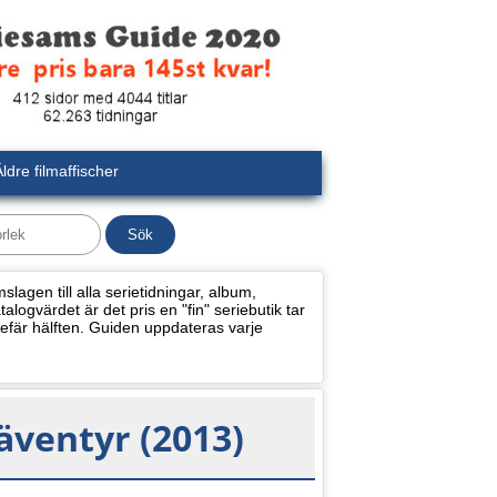
ldre filmaffischer
lagen till alla serietidningar, album,
alogvärdet är det pris en "fin" seriebutik tar
efär hälften. Guiden uppdateras varje
ventyr (2013)