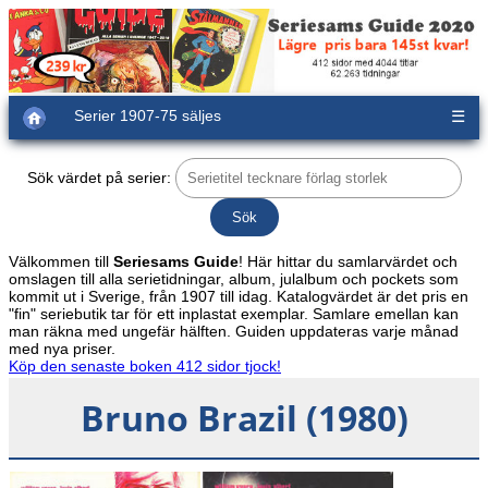
Serier 1907-75 säljes
☰
Sök värdet på serier:
Välkommen till
Seriesams Guide
! Här hittar du samlarvärdet och
omslagen till alla serietidningar, album, julalbum och pockets som
kommit ut i Sverige, från 1907 till idag. Katalogvärdet är det pris en
"fin" seriebutik tar för ett inplastat exemplar. Samlare emellan kan
man räkna med ungefär hälften. Guiden uppdateras varje månad
med nya priser.
Köp den senaste boken 412 sidor tjock!
Bruno Brazil (1980)