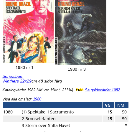
1980 nr 1
1980 nr 3
Seriealbum
Winthers
22x29
cm 48 sidor färg
Katalogvärdet 1982 NM var 15kr (+233%).
Se guidevärdet 1982
Visa alla omslag:
1980
VG
NM
1980
(1) Spektakel i Sacramento
15
50
2 Bronselefanten
15
50
3 Storm över Stilla Havet
*