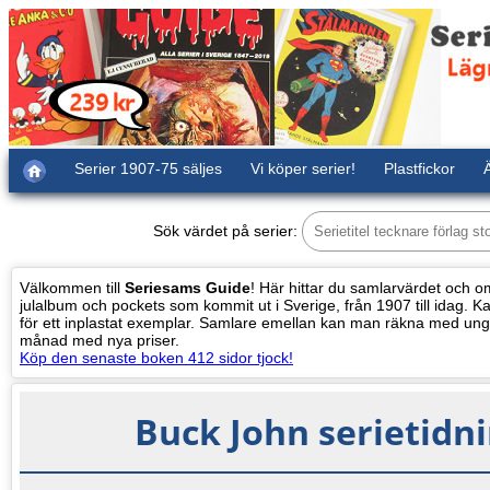
Serier 1907-75 säljes
Vi köper serier!
Plastfickor
Ä
Sök värdet på serier:
Välkommen till
Seriesams Guide
! Här hittar du samlarvärdet och oms
julalbum och pockets som kommit ut i Sverige, från 1907 till idag. Kat
för ett inplastat exemplar. Samlare emellan kan man räkna med ung
månad med nya priser.
Köp den senaste boken 412 sidor tjock!
Buck John serietidn