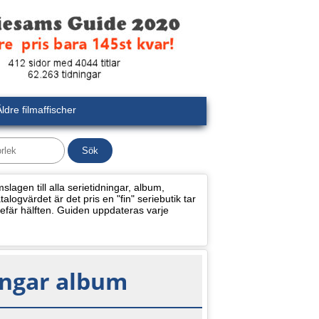
ldre filmaffischer
lagen till alla serietidningar, album,
alogvärdet är det pris en "fin" seriebutik tar
efär hälften. Guiden uppdateras varje
ingar album