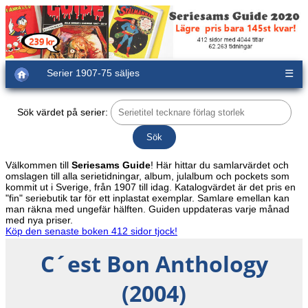
Serier 1907-75 säljes
☰
Sök värdet på serier:
Välkommen till
Seriesams Guide
! Här hittar du samlarvärdet och
omslagen till alla serietidningar, album, julalbum och pockets som
kommit ut i Sverige, från 1907 till idag. Katalogvärdet är det pris en
"fin" seriebutik tar för ett inplastat exemplar. Samlare emellan kan
man räkna med ungefär hälften. Guiden uppdateras varje månad
med nya priser.
Köp den senaste boken 412 sidor tjock!
C´est Bon Anthology
(2004)