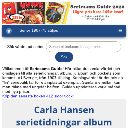
Serier 1907-75 säljes
☰
Sök värdet på serier:
Välkommen till
Seriesams Guide
! Här hittar du samlarvärdet och
omslagen till alla serietidningar, album, julalbum och pockets som
kommit ut i Sverige, från 1907 till idag. Katalogvärdet är det pris en
"fin" seriebutik tar för ett inplastat exemplar. Samlare emellan kan
man räkna med ungefär hälften. Guiden uppdateras varje månad
med nya priser.
Köp den senaste boken 412 sidor tjock!
Carla Hansen
serietidningar album