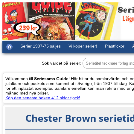
Serier 1907-75 säljes
Vi köper serier!
Plastfickor
Ä
Sök värdet på serier:
Välkommen till
Seriesams Guide
! Här hittar du samlarvärdet och oms
julalbum och pockets som kommit ut i Sverige, från 1907 till idag. Kat
för ett inplastat exemplar. Samlare emellan kan man räkna med ung
månad med nya priser.
Köp den senaste boken 412 sidor tjock!
Chester Brown serieti