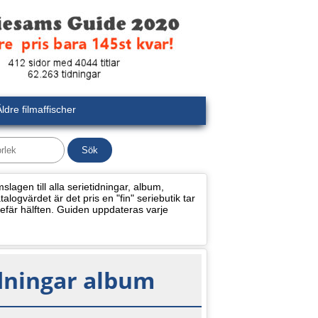
ldre filmaffischer
lagen till alla serietidningar, album,
alogvärdet är det pris en "fin" seriebutik tar
efär hälften. Guiden uppdateras varje
dningar album