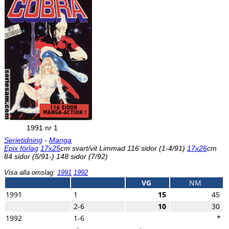
1991 nr 1
Serietidning
-
Manga
Epix förlag
17x25
cm svart/vit Limmad 116 sidor (1-4/91)
17x26
cm
84 sidor (5/91-) 148 sidor (7/92)
Visa alla omslag:
1991
1992
VG
NM
1991
1
15
45
2-6
10
30
1992
1-6
*