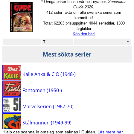
* Övriga priser finns i vår helt nya bok
Seriesams
Guide 2020.
412 sidor fakta om alla svenska serier som
kommit ut!
Totalt 62263 prisuppgifter, 4044 serietitlar, 1300
färgbilder.
Köp den här!
7
*
Mest sökta serier
Kalle Anka & C:O (1948-)
Fantomen (1950-)
Marvelserien (1967-70)
Stålmannen (1949-99)
Hjälp oss scanna in omslag som saknas i Guiden.
Läs mera här
.