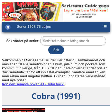
Serier 1907-75 säljes
☰
Sök värdet på serier:
Välkommen till
Seriesams Guide
! Här hittar du samlarvärdet och
omslagen till alla serietidningar, album, julalbum och pockets som
kommit ut i Sverige, från 1907 till idag. Katalogvärdet är det pris en
"fin" seriebutik tar för ett inplastat exemplar. Samlare emellan kan
man räkna med ungefär hälften. Guiden uppdateras varje månad
med nya priser.
Köp den senaste boken 412 sidor tjock!
Cobra (1991)