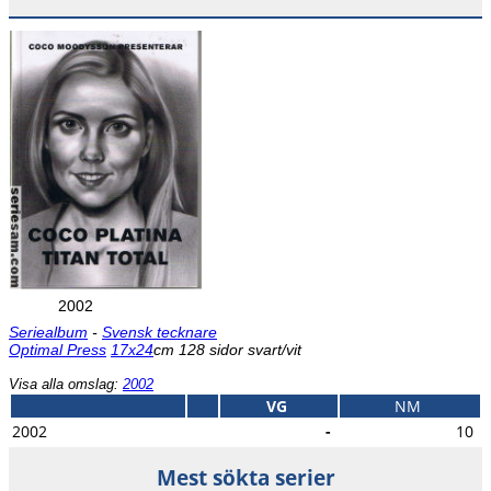
2002
Seriealbum
-
Svensk tecknare
Optimal Press
17x24
cm 128 sidor svart/vit
Visa alla omslag:
2002
VG
NM
2002
-
10
Mest sökta serier