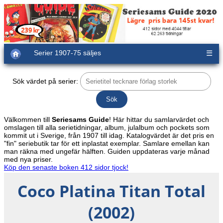
Serier 1907-75 säljes
☰
Sök värdet på serier:
Välkommen till
Seriesams Guide
! Här hittar du samlarvärdet och
omslagen till alla serietidningar, album, julalbum och pockets som
kommit ut i Sverige, från 1907 till idag. Katalogvärdet är det pris en
"fin" seriebutik tar för ett inplastat exemplar. Samlare emellan kan
man räkna med ungefär hälften. Guiden uppdateras varje månad
med nya priser.
Köp den senaste boken 412 sidor tjock!
Coco Platina Titan Total
(2002)