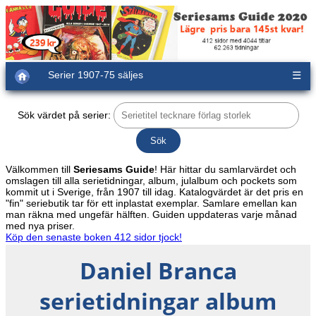
Serier 1907-75 säljes
☰
Sök värdet på serier:
Välkommen till
Seriesams Guide
! Här hittar du samlarvärdet och
omslagen till alla serietidningar, album, julalbum och pockets som
kommit ut i Sverige, från 1907 till idag. Katalogvärdet är det pris en
"fin" seriebutik tar för ett inplastat exemplar. Samlare emellan kan
man räkna med ungefär hälften. Guiden uppdateras varje månad
med nya priser.
Köp den senaste boken 412 sidor tjock!
Daniel Branca
serietidningar album