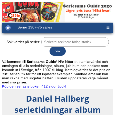
Serier 1907-75 säljes
☰
Sök värdet på serier:
Välkommen till
Seriesams Guide
! Här hittar du samlarvärdet och
omslagen till alla serietidningar, album, julalbum och pockets som
kommit ut i Sverige, från 1907 till idag. Katalogvärdet är det pris en
"fin" seriebutik tar för ett inplastat exemplar. Samlare emellan kan
man räkna med ungefär hälften. Guiden uppdateras varje månad
med nya priser.
Köp den senaste boken 412 sidor tjock!
Daniel Hallberg
serietidningar album