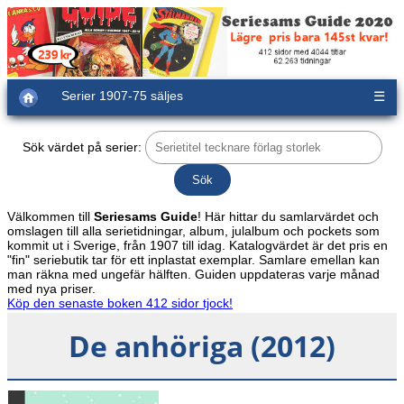
Serier 1907-75 säljes
☰
Sök värdet på serier:
Välkommen till
Seriesams Guide
! Här hittar du samlarvärdet och
omslagen till alla serietidningar, album, julalbum och pockets som
kommit ut i Sverige, från 1907 till idag. Katalogvärdet är det pris en
"fin" seriebutik tar för ett inplastat exemplar. Samlare emellan kan
man räkna med ungefär hälften. Guiden uppdateras varje månad
med nya priser.
Köp den senaste boken 412 sidor tjock!
De anhöriga (2012)