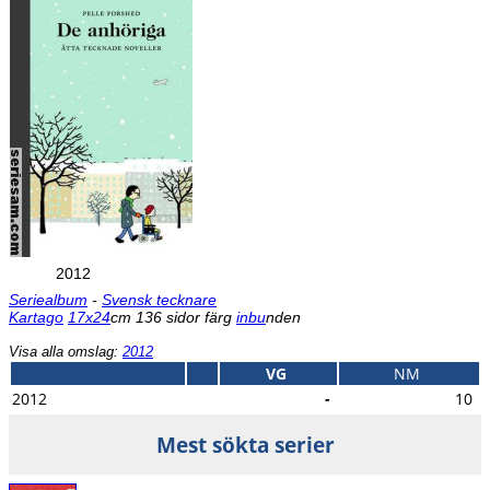
2012
Seriealbum
-
Svensk tecknare
Kartago
17x24
cm 136 sidor färg
inbu
nden
Visa alla omslag:
2012
VG
NM
2012
-
10
Mest sökta serier