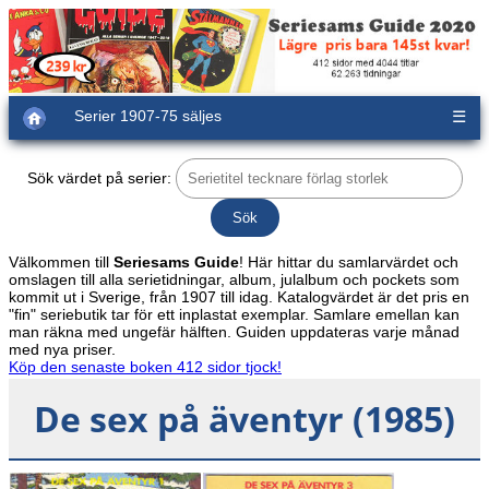
Serier 1907-75 säljes
☰
Sök värdet på serier:
Välkommen till
Seriesams Guide
! Här hittar du samlarvärdet och
omslagen till alla serietidningar, album, julalbum och pockets som
kommit ut i Sverige, från 1907 till idag. Katalogvärdet är det pris en
"fin" seriebutik tar för ett inplastat exemplar. Samlare emellan kan
man räkna med ungefär hälften. Guiden uppdateras varje månad
med nya priser.
Köp den senaste boken 412 sidor tjock!
De sex på äventyr (1985)