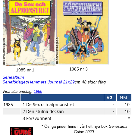
1985 nr 3
1985 nr 1
Seriealbum
Serieförlaget
/
Hemmets Journal
21x29
cm 48 sidor färg
Visa alla omslag:
1985
VG
NM
1985
1 De Sex och alpmonstret
-
10
2 Den stulna dockan
-
10
3 Försvunnen!
*
* Övriga priser finns i vår helt nya bok
Seriesams
Guide 2020.