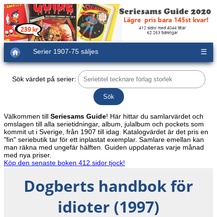
Serier 1907-75 säljes
☰
Sök värdet på serier:
Välkommen till
Seriesams Guide
! Här hittar du samlarvärdet och
omslagen till alla serietidningar, album, julalbum och pockets som
kommit ut i Sverige, från 1907 till idag. Katalogvärdet är det pris en
"fin" seriebutik tar för ett inplastat exemplar. Samlare emellan kan
man räkna med ungefär hälften. Guiden uppdateras varje månad
med nya priser.
Köp den senaste boken 412 sidor tjock!
Dogberts handbok för
idioter (1997)