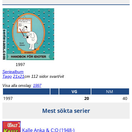
1997
Seriealbum
Tago
21x21
cm 112 sidor svart/vit
Visa alla omslag:
1997
VG
NM
1997
20
40
Mest sökta serier
Kalle Anka & C:O (1948-)