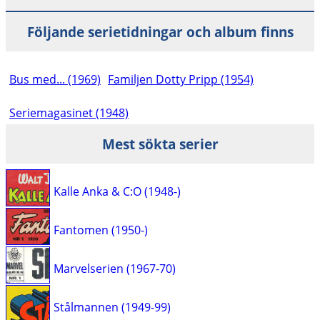
Följande serietidningar och album finns
Bus med... (1969)
Familjen Dotty Pripp (1954)
Seriemagasinet (1948)
Mest sökta serier
Kalle Anka & C:O (1948-)
Fantomen (1950-)
Marvelserien (1967-70)
Stålmannen (1949-99)