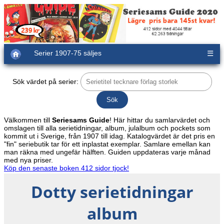
Serier 1907-75 säljes
☰
Sök värdet på serier:
Välkommen till
Seriesams Guide
! Här hittar du samlarvärdet och
omslagen till alla serietidningar, album, julalbum och pockets som
kommit ut i Sverige, från 1907 till idag. Katalogvärdet är det pris en
"fin" seriebutik tar för ett inplastat exemplar. Samlare emellan kan
man räkna med ungefär hälften. Guiden uppdateras varje månad
med nya priser.
Köp den senaste boken 412 sidor tjock!
Dotty serietidningar
album