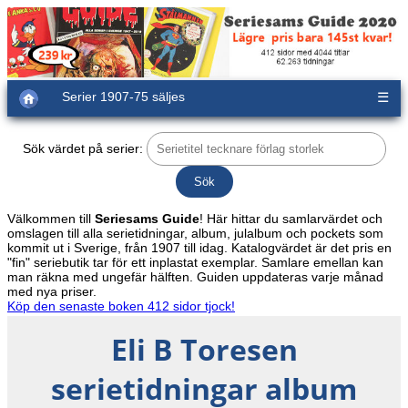
Serier 1907-75 säljes
☰
Sök värdet på serier:
Välkommen till
Seriesams Guide
! Här hittar du samlarvärdet och
omslagen till alla serietidningar, album, julalbum och pockets som
kommit ut i Sverige, från 1907 till idag. Katalogvärdet är det pris en
"fin" seriebutik tar för ett inplastat exemplar. Samlare emellan kan
man räkna med ungefär hälften. Guiden uppdateras varje månad
med nya priser.
Köp den senaste boken 412 sidor tjock!
Eli B Toresen
serietidningar album