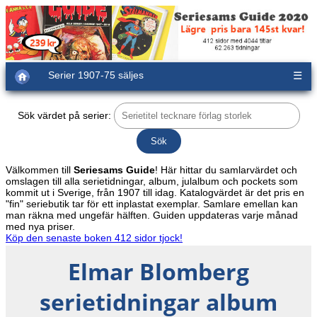
Serier 1907-75 säljes
☰
Sök värdet på serier:
Välkommen till
Seriesams Guide
! Här hittar du samlarvärdet och
omslagen till alla serietidningar, album, julalbum och pockets som
kommit ut i Sverige, från 1907 till idag. Katalogvärdet är det pris en
"fin" seriebutik tar för ett inplastat exemplar. Samlare emellan kan
man räkna med ungefär hälften. Guiden uppdateras varje månad
med nya priser.
Köp den senaste boken 412 sidor tjock!
Elmar Blomberg
serietidningar album