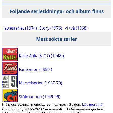
Följande serietidningar och album finns
Jättestarlet (1974)
Story (1976)
Vi två (1968)
Mest sökta serier
Kalle Anka & C:O (1948-)
Fantomen (1950-)
Marvelserien (1967-70)
Stålmannen (1949-99)
Hjälp oss scanna in omslag som saknas i Guiden.
Läs mera här
.
Copyright (C) 2002-2023 Seriesam AB. Du får använda guidens