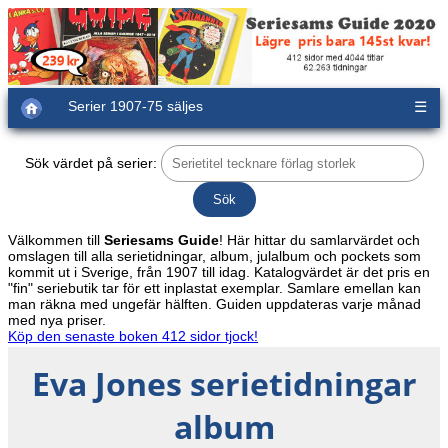
Serier 1907-75 säljes
☰
Sök värdet på serier:
Välkommen till
Seriesams Guide
! Här hittar du samlarvärdet och
omslagen till alla serietidningar, album, julalbum och pockets som
kommit ut i Sverige, från 1907 till idag. Katalogvärdet är det pris en
"fin" seriebutik tar för ett inplastat exemplar. Samlare emellan kan
man räkna med ungefär hälften. Guiden uppdateras varje månad
med nya priser.
Köp den senaste boken 412 sidor tjock!
Eva Jones serietidningar
album