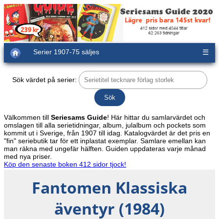
Serier 1907-75 säljes
☰
Sök värdet på serier:
Välkommen till
Seriesams Guide
! Här hittar du samlarvärdet och
omslagen till alla serietidningar, album, julalbum och pockets som
kommit ut i Sverige, från 1907 till idag. Katalogvärdet är det pris en
"fin" seriebutik tar för ett inplastat exemplar. Samlare emellan kan
man räkna med ungefär hälften. Guiden uppdateras varje månad
med nya priser.
Köp den senaste boken 412 sidor tjock!
Fantomen Klassiska
äventyr (1984)