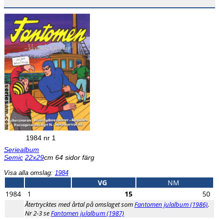
1984 nr 1
Seriealbum
Semic
22x29
cm 64 sidor färg
Visa alla omslag:
1984
VG
NM
1984
1
15
50
Återtrycktes med årtal på omslaget som
Fantomen julalbum (1986)
.
Nr 2-3 se
Fantomen julalbum (1987)