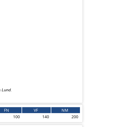
a Lund.
FN
VF
NM
100
140
200