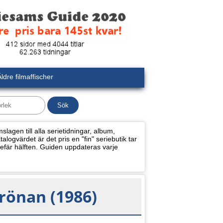
ldre filmaffischer
lagen till alla serietidningar, album,
alogvärdet är det pris en "fin" seriebutik tar
efär hälften. Guiden uppdateras varje
önan (1986)