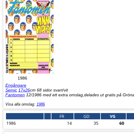
1986
Engångare
Semic
17x26
cm 68 sidor svart/vit
Fantomen
12/1986 med ett extra omslag,delades ut gratis på Grön
Visa alla omslag:
1986
FR
GD
VG
1986
14
35
60