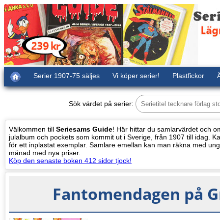
Serier 1907-75 säljes
Vi köper serier!
Plastfickor
Ä
Sök värdet på serier:
Välkommen till
Seriesams Guide
! Här hittar du samlarvärdet och oms
julalbum och pockets som kommit ut i Sverige, från 1907 till idag. Kat
för ett inplastat exemplar. Samlare emellan kan man räkna med ung
månad med nya priser.
Köp den senaste boken 412 sidor tjock!
Fantomendagen på Gr