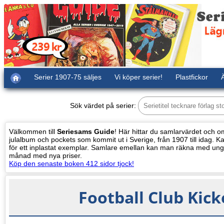
Serier 1907-75 säljes
Vi köper serier!
Plastfickor
Ä
Sök värdet på serier:
Välkommen till
Seriesams Guide
! Här hittar du samlarvärdet och oms
julalbum och pockets som kommit ut i Sverige, från 1907 till idag. Kat
för ett inplastat exemplar. Samlare emellan kan man räkna med ung
månad med nya priser.
Köp den senaste boken 412 sidor tjock!
Football Club Kick