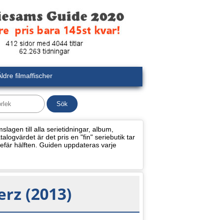
ldre filmaffischer
lagen till alla serietidningar, album,
alogvärdet är det pris en "fin" seriebutik tar
efär hälften. Guiden uppdateras varje
erz (2013)