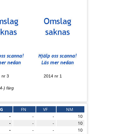
 nr 3
2014 nr 1
4-) färg
VG
FN
VF
NM
-
-
-
10
-
-
-
10
-
-
-
10