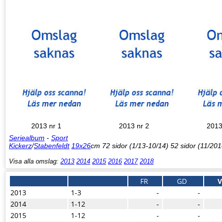
2013 nr 1
2013 nr 2
2013
Seriealbum
-
Sport
Kickerz
/
Stabenfeldt
19x26
cm 72 sidor (1/13-10/14) 52 sidor (11/201
Visa alla omslag:
2013
2014
2015
2016
2017
2018
FR
GD
2013
1-3
-
-
2014
1-12
-
-
2015
1-12
-
-