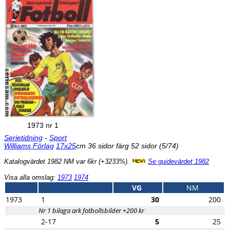
1973 nr 1
Serietidning
-
Sport
Williams Förlag
17x25
cm 36 sidor färg 52 sidor (5/74)
Katalogvärdet 1982 NM var 6kr (+3233%).
Se guidevärdet 1982
Visa alla omslag:
1973
1974
VG
NM
1973
1
30
200
Nr 1 bilaga ark fotbollsbilder +200 kr
2-17
5
25