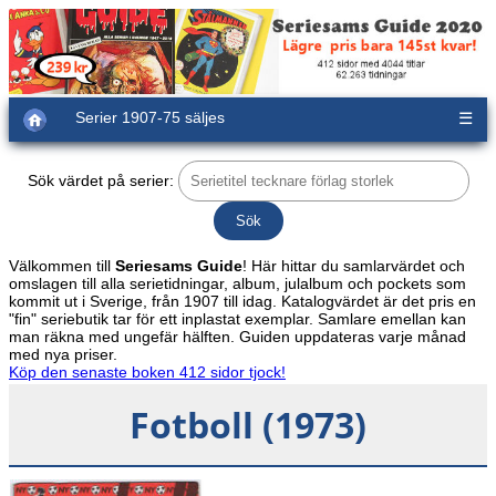
Serier 1907-75 säljes
☰
Sök värdet på serier:
Välkommen till
Seriesams Guide
! Här hittar du samlarvärdet och
omslagen till alla serietidningar, album, julalbum och pockets som
kommit ut i Sverige, från 1907 till idag. Katalogvärdet är det pris en
"fin" seriebutik tar för ett inplastat exemplar. Samlare emellan kan
man räkna med ungefär hälften. Guiden uppdateras varje månad
med nya priser.
Köp den senaste boken 412 sidor tjock!
Fotboll (1973)