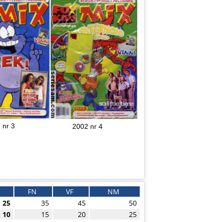
 nr 3
2002 nr 4
FN
VF
NM
25
35
45
50
10
15
20
25