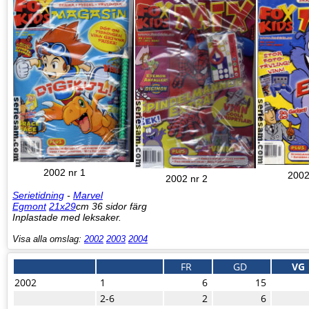
2002 nr 1
2002
2002 nr 2
Serietidning
-
Marvel
Egmont
21x29
cm 36 sidor färg
Inplastade med leksaker.
Visa alla omslag:
2002
2003
2004
FR
GD
VG
2002
1
6
15
2-6
2
6