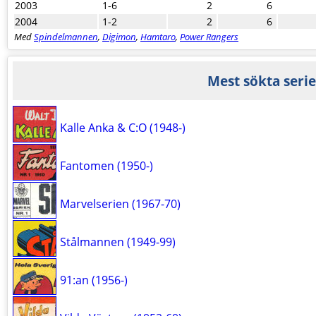
2003
1-6
2
6
2004
1-2
2
6
Med
Spindelmannen
,
Digimon
,
Hamtaro
,
Power Rangers
Mest sökta serie
Kalle Anka & C:O (1948-)
Fantomen (1950-)
Marvelserien (1967-70)
Stålmannen (1949-99)
91:an (1956-)