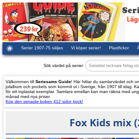
Serier 1907-75 säljes
Vi köper serier!
Plastfickor
Ä
Sök värdet på serier:
Välkommen till
Seriesams Guide
! Här hittar du samlarvärdet och oms
julalbum och pockets som kommit ut i Sverige, från 1907 till idag. Kat
för ett inplastat exemplar. Samlare emellan kan man räkna med ung
månad med nya priser.
Köp den senaste boken 412 sidor tjock!
Fox Kids mix (