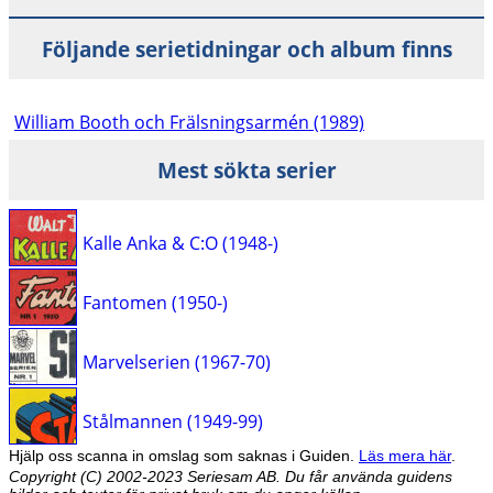
Följande serietidningar och album finns
William Booth och Frälsningsarmén (1989)
Mest sökta serier
Kalle Anka & C:O (1948-)
Fantomen (1950-)
Marvelserien (1967-70)
Stålmannen (1949-99)
Hjälp oss scanna in omslag som saknas i Guiden.
Läs mera här
.
Copyright (C) 2002-2023 Seriesam AB. Du får använda guidens