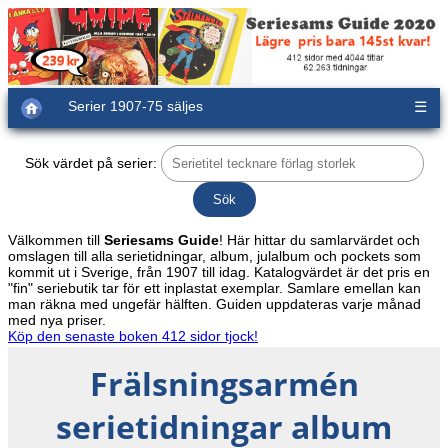
Serier 1907-75 säljes
☰
Sök värdet på serier:
Välkommen till
Seriesams Guide
! Här hittar du samlarvärdet och
omslagen till alla serietidningar, album, julalbum och pockets som
kommit ut i Sverige, från 1907 till idag. Katalogvärdet är det pris en
"fin" seriebutik tar för ett inplastat exemplar. Samlare emellan kan
man räkna med ungefär hälften. Guiden uppdateras varje månad
med nya priser.
Köp den senaste boken 412 sidor tjock!
Frälsningsarmén
serietidningar album