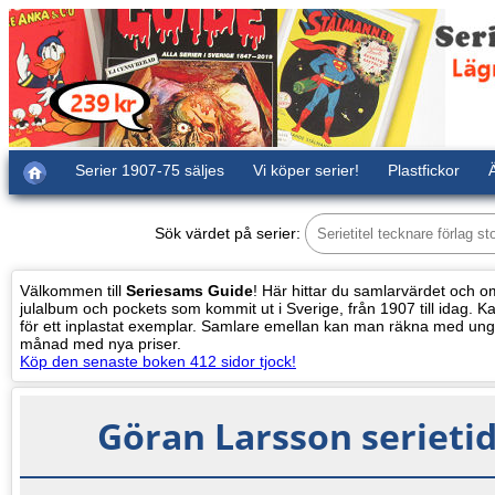
Serier 1907-75 säljes
Vi köper serier!
Plastfickor
Ä
Sök värdet på serier:
Välkommen till
Seriesams Guide
! Här hittar du samlarvärdet och oms
julalbum och pockets som kommit ut i Sverige, från 1907 till idag. Kat
för ett inplastat exemplar. Samlare emellan kan man räkna med ung
månad med nya priser.
Köp den senaste boken 412 sidor tjock!
Göran Larsson serieti