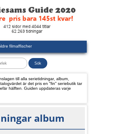
ldre filmaffischer
lagen till alla serietidningar, album,
alogvärdet är det pris en "fin" seriebutik tar
efär hälften. Guiden uppdateras varje
dningar album