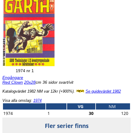
1974 nr 1
Engångare
Red Clown
20x28
cm 36 sidor svart/vit
Katalogvärdet 1982 NM var 12kr (+900%).
Se guidevärdet 1982
Visa alla omslag:
1974
VG
NM
1974
1
30
120
Fler serier finns