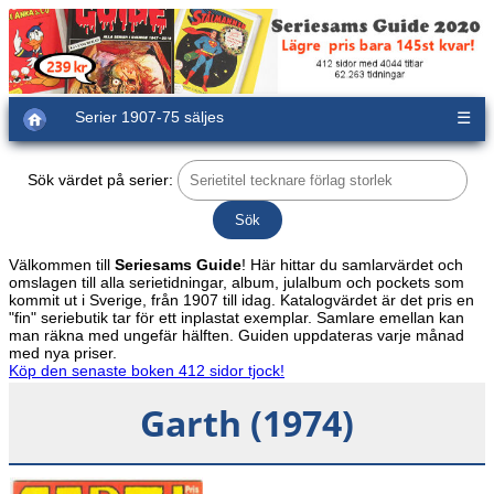
Serier 1907-75 säljes
☰
Sök värdet på serier:
Välkommen till
Seriesams Guide
! Här hittar du samlarvärdet och
omslagen till alla serietidningar, album, julalbum och pockets som
kommit ut i Sverige, från 1907 till idag. Katalogvärdet är det pris en
"fin" seriebutik tar för ett inplastat exemplar. Samlare emellan kan
man räkna med ungefär hälften. Guiden uppdateras varje månad
med nya priser.
Köp den senaste boken 412 sidor tjock!
Garth (1974)