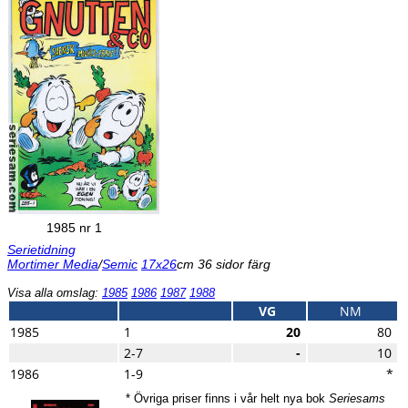
1985 nr 1
Serietidning
Mortimer Media
/
Semic
17x26
cm 36 sidor färg
Visa alla omslag:
1985
1986
1987
1988
VG
NM
1985
1
20
80
2-7
-
10
1986
1-9
*
* Övriga priser finns i vår helt nya bok
Seriesams