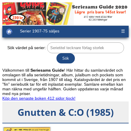
Serier 1907-75 säljes
☰
Sök värdet på serier:
Välkommen till
Seriesams Guide
! Här hittar du samlarvärdet och
omslagen till alla serietidningar, album, julalbum och pockets som
kommit ut i Sverige, från 1907 till idag. Katalogvärdet är det pris en
"fin" seriebutik tar för ett inplastat exemplar. Samlare emellan kan
man räkna med ungefär hälften. Guiden uppdateras varje månad
med nya priser.
Köp den senaste boken 412 sidor tjock!
Gnutten & C:O (1985)