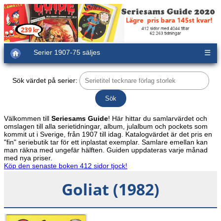
Serier 1907-75 säljes
☰
Sök värdet på serier:
Välkommen till
Seriesams Guide
! Här hittar du samlarvärdet och
omslagen till alla serietidningar, album, julalbum och pockets som
kommit ut i Sverige, från 1907 till idag. Katalogvärdet är det pris en
"fin" seriebutik tar för ett inplastat exemplar. Samlare emellan kan
man räkna med ungefär hälften. Guiden uppdateras varje månad
med nya priser.
Köp den senaste boken 412 sidor tjock!
Goliat (1982)