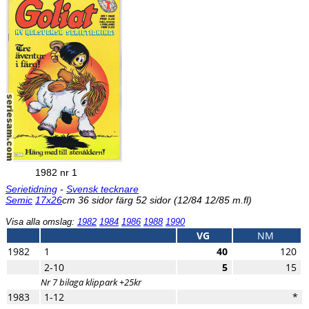
1982 nr 1
Serietidning
-
Svensk tecknare
Semic
17x26
cm 36 sidor färg 52 sidor (12/84 12/85 m.fl)
Visa alla omslag:
1982
1984
1986
1988
1990
VG
NM
1982
1
40
120
2-10
5
15
Nr 7 bilaga klippark +25kr
1983
1-12
*