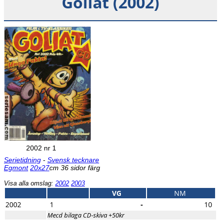
Goliat (2002)
2002 nr 1
Serietidning
-
Svensk tecknare
Egmont
20x27
cm 36 sidor färg
Visa alla omslag:
2002
2003
VG
NM
2002
1
-
10
Mecd bilaga CD-skiva +50kr