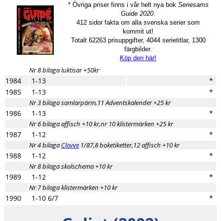
* Övriga priser finns i vår helt nya bok
Seriesams
Guide 2020.
412 sidor fakta om alla svenska serier som
kommit ut!
Totalt 62263 prisuppgifter, 4044 serietitlar, 1300
färgbilder.
Köp den här!
Nr 8 bilaga luktisar +50kr
1984
1-13
*
1985
1-13
*
Nr 3 bilaga samlarpärm,11 Adventskalender +25 kr
1986
1-13
*
Nr 6 bilaga affisch +10 kr,nr 10 klistermärken +25 kr
1987
1-12
*
Nr 4 bilaga
Clovve
1/87,8 boketiketter,12 affisch +10 kr
1988
1-12
*
Nr 8 bilaga skolschema +10 kr
1989
1-12
*
Nr 7 bilaga klistermärken +10 kr
1990
1-10 6/7
*