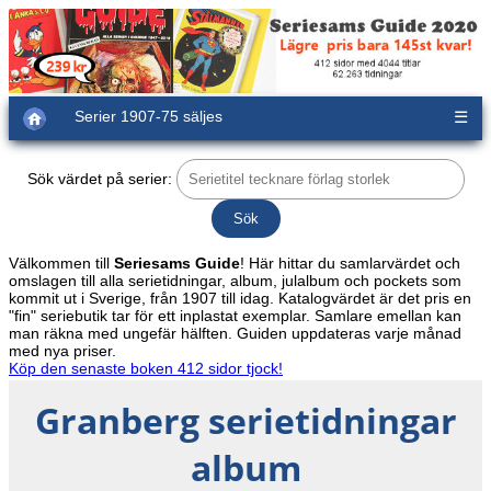
Serier 1907-75 säljes
☰
Sök värdet på serier:
Välkommen till
Seriesams Guide
! Här hittar du samlarvärdet och
omslagen till alla serietidningar, album, julalbum och pockets som
kommit ut i Sverige, från 1907 till idag. Katalogvärdet är det pris en
"fin" seriebutik tar för ett inplastat exemplar. Samlare emellan kan
man räkna med ungefär hälften. Guiden uppdateras varje månad
med nya priser.
Köp den senaste boken 412 sidor tjock!
Granberg serietidningar
album