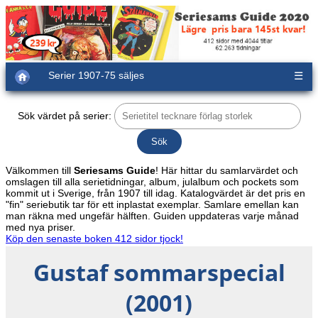
Serier 1907-75 säljes
☰
Sök värdet på serier:
Välkommen till
Seriesams Guide
! Här hittar du samlarvärdet och
omslagen till alla serietidningar, album, julalbum och pockets som
kommit ut i Sverige, från 1907 till idag. Katalogvärdet är det pris en
"fin" seriebutik tar för ett inplastat exemplar. Samlare emellan kan
man räkna med ungefär hälften. Guiden uppdateras varje månad
med nya priser.
Köp den senaste boken 412 sidor tjock!
Gustaf sommarspecial
(2001)