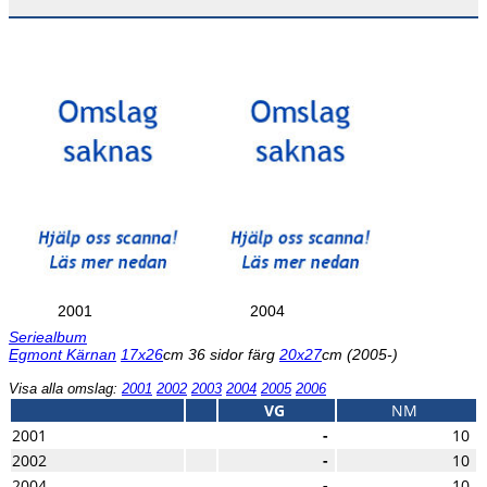
2001
2004
Seriealbum
Egmont Kärnan
17x26
cm 36 sidor färg
20x27
cm (2005-)
Visa alla omslag:
2001
2002
2003
2004
2005
2006
VG
NM
2001
-
10
2002
-
10
2004
-
10