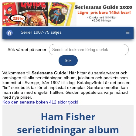
Serier 1907-75 säljes
☰
Sök värdet på serier:
Välkommen till
Seriesams Guide
! Här hittar du samlarvärdet och
omslagen till alla serietidningar, album, julalbum och pockets som
kommit ut i Sverige, från 1907 till idag. Katalogvärdet är det pris en
"fin" seriebutik tar för ett inplastat exemplar. Samlare emellan kan
man räkna med ungefär hälften. Guiden uppdateras varje månad
med nya priser.
Köp den senaste boken 412 sidor tjock!
Ham Fisher
serietidningar album