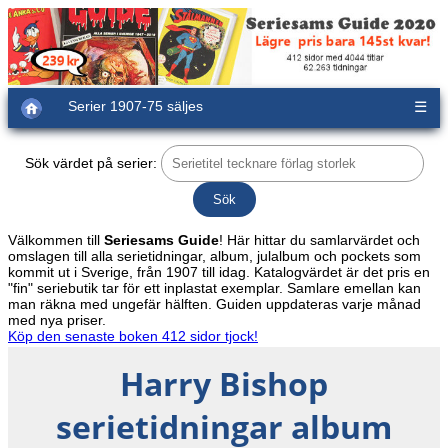
Serier 1907-75 säljes
☰
Sök värdet på serier:
Välkommen till
Seriesams Guide
! Här hittar du samlarvärdet och
omslagen till alla serietidningar, album, julalbum och pockets som
kommit ut i Sverige, från 1907 till idag. Katalogvärdet är det pris en
"fin" seriebutik tar för ett inplastat exemplar. Samlare emellan kan
man räkna med ungefär hälften. Guiden uppdateras varje månad
med nya priser.
Köp den senaste boken 412 sidor tjock!
Harry Bishop
serietidningar album