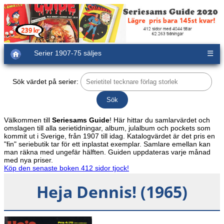
Serier 1907-75 säljes
☰
Sök värdet på serier:
Välkommen till
Seriesams Guide
! Här hittar du samlarvärdet och
omslagen till alla serietidningar, album, julalbum och pockets som
kommit ut i Sverige, från 1907 till idag. Katalogvärdet är det pris en
"fin" seriebutik tar för ett inplastat exemplar. Samlare emellan kan
man räkna med ungefär hälften. Guiden uppdateras varje månad
med nya priser.
Köp den senaste boken 412 sidor tjock!
Heja Dennis! (1965)