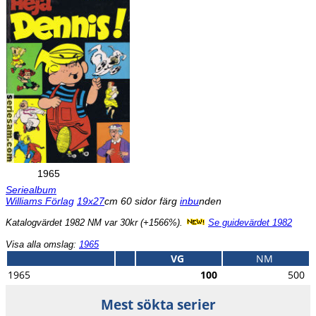
1965
Seriealbum
Williams Förlag
19x27
cm 60 sidor färg
inbu
nden
Katalogvärdet 1982 NM var 30kr (+1566%).
Se guidevärdet 1982
Visa alla omslag:
1965
VG
NM
1965
100
500
Mest sökta serier