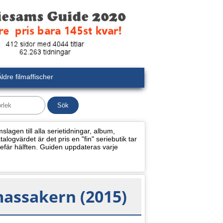
ldre filmaffischer
lagen till alla serietidningar, album,
alogvärdet är det pris en "fin" seriebutik tar
efär hälften. Guiden uppdateras varje
ssakern (2015)