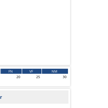
FN
VF
NM
20
25
30
r